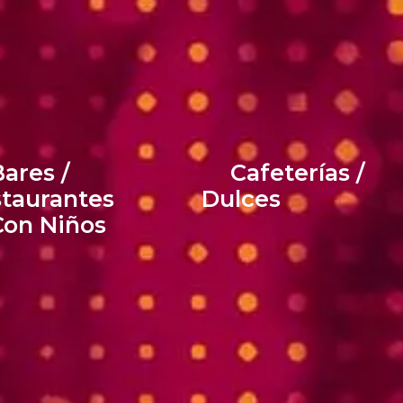
ares /
Cafeterías /
taurantes
Dulces
Con Niños