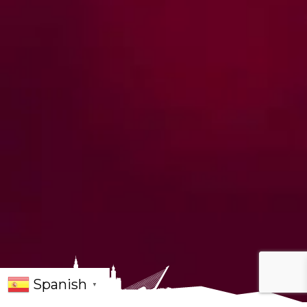
Spanish
▼