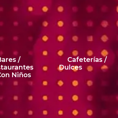
ares /
Cafeterías /
taurantes
Dulces
Con Niños