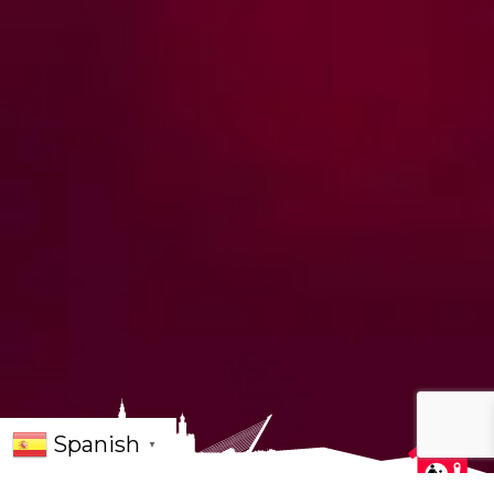
Spanish
▼