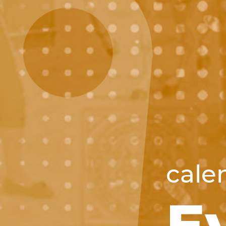
cale
E