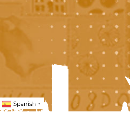
Spanish
▼