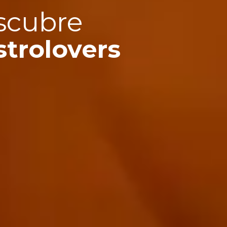
scubre
trolovers