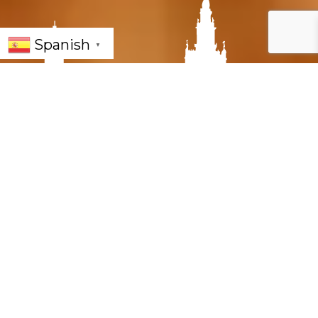
Spanish
▼
Cafeterías y Dulces en
Sevilla: Desayunos,
Meriendas y Café de
Especialidad
¿Buscas dónde desayunar o merendar en
Sevilla? La capital hispalense ofrece una
mezcla perfecta entre la repostería