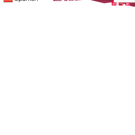
Un lugar mágico
en pleno centro
de Sevilla para
todo aquel que
visita o pasea por
la ciudad.
Un lugar mágico en pleno centro de Sevilla
para todo aquel que visita o pasea por la
ciudad.