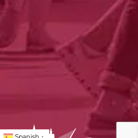
Spanish
▼