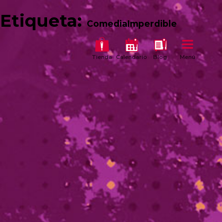
Etiqueta:
ComediaImperdible
Tienda
Calendario
Blog
Menú