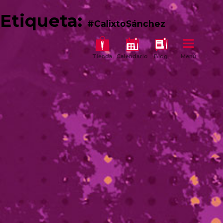
Etiqueta:
#CalixtoSánchez
Tienda
Calendario
Blog
Menú