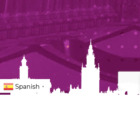
Spanish
▼
«Por los siglos del cante»: Un