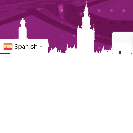
Spanish
▼
Héctor Alterio: «Una Pequeña Historia»
– Un viaje a la memoria
Héctor Alterio
regresa a los escenarios con
Una
Pequeña Historia
, un emotivo espectáculo que
entrelaza poesía, tango y recuerdos. Acompañado
al piano por
Juan Esteban Cuacci
, el legendario