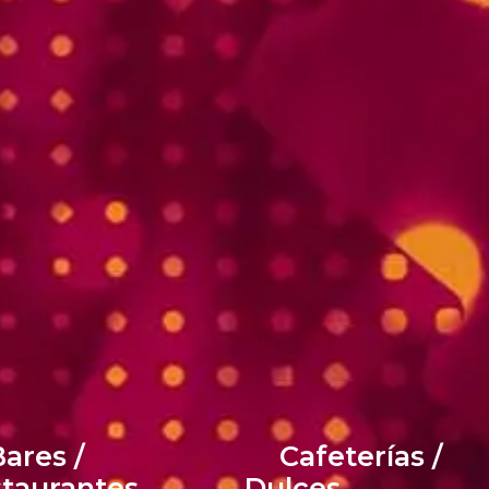
ares /
Cafeterías /
taurantes
Dulces