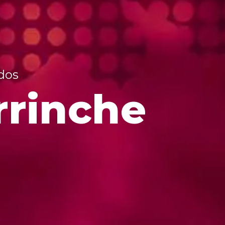
dos
rrinche