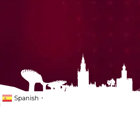
Spanish
▼
Tradición andaluza