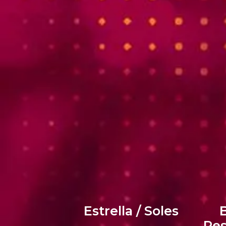
Estrella / Soles
B
Res