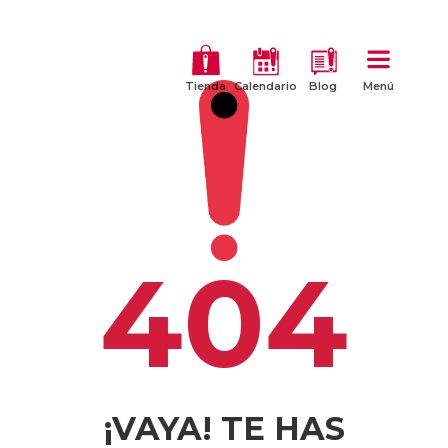
Tienda
Calendario
Blog
Menú
404
¡VAYA! TE HAS