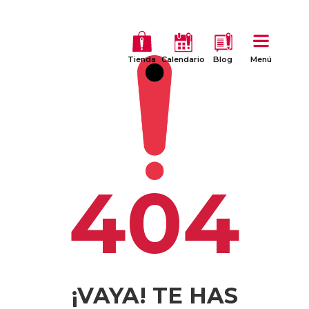
Tienda
Calendario
Blog
Menú
404
¡VAYA! TE HAS