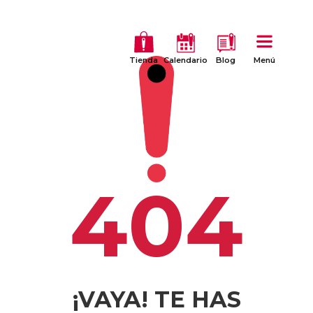
Tienda
Calendario
Blog
Menú
404
¡VAYA! TE HAS