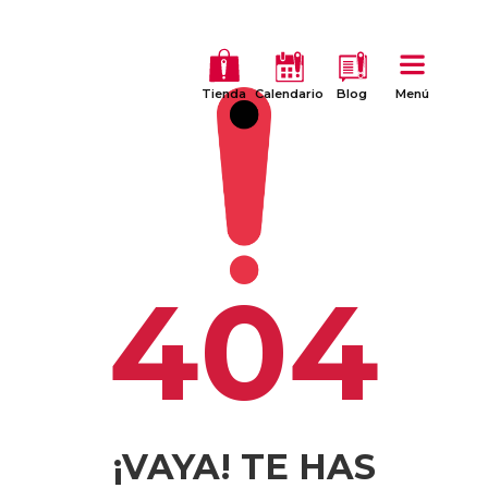
Tienda
Calendario
Blog
Menú
404
¡VAYA! TE HAS