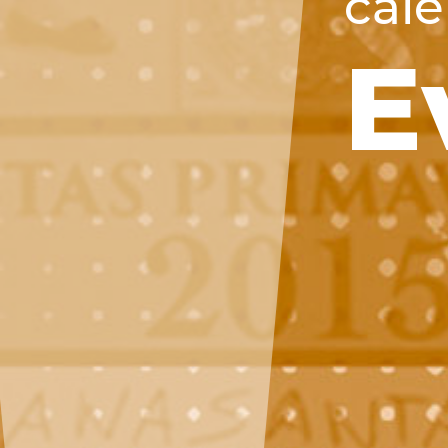
cale
E