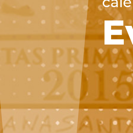
cale
E