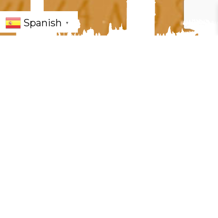
Spanish
▼
« Todos los Eventos
Este evento ha pasado.