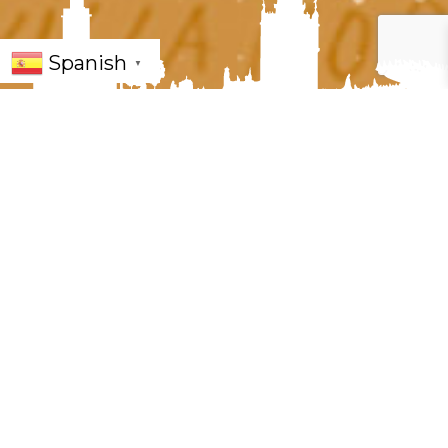
Spanish
▼
« Todos los Eventos
Este evento ha pasado.