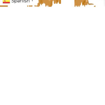
Spanish
▼
« Todos los Eventos
Este evento ha pasado.
El 3 DE ENERO celebra la navidad con un concierto
único homenaje a Ennio Morricone y los 100 años del