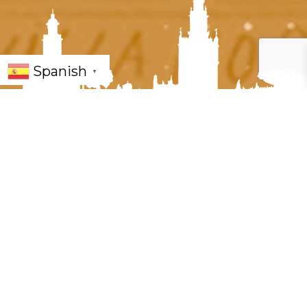
Spanish
▼
« Todos los Eventos
Este evento ha pasado.
Aitana sevilla 2026 será la gran protagonista del Icónica
Santalucía Sevilla Fest con dos conciertos consecutivos