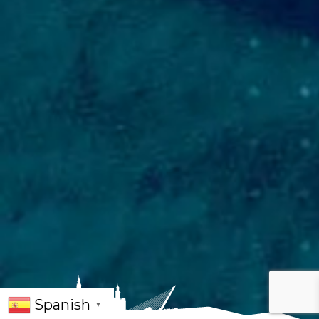
Spanish
▼