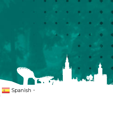
Spanish
▼
Emblemático cine histórico, inaugurado c