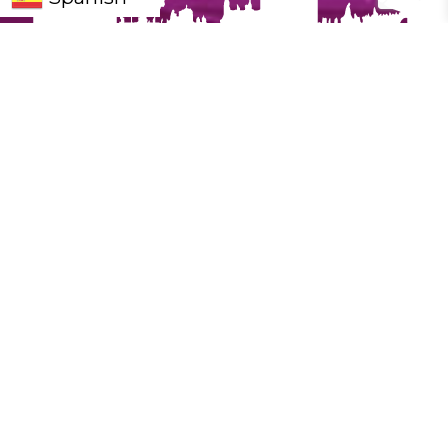
La Velá de Santa Ana, más conocida como la
Velá de Triana, es una de las fiestas más
queridas y antiguas de Sevilla. Este 2025, se
celebrará del 21 al 26 de julio, llenando el
barrio de Triana de farolillos, música, olores a
sardinas asadas, sonidos de sevillanas y,
sobre todo, mucha vida junto al Guadalquivir.
El origen religioso de la Velá se remonta al
siglo XIII, cuando los vecinos del arrabal
acudían en peregrinación a la Parroquia de
Santa Ana. Pero fue en 1852 cuando se
organizó la primera cucaña oficial en Sevilla,
frente al Palacio de San Telmo, con motivo
del nacimiento de María Cristina de Orleans y
Borbón. Ya en 1910, esta tradición se integró
en el programa de fiestas de la Velá de Santa