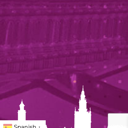
Spanish
▼