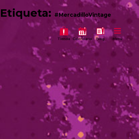
Etiqueta:
#MercadilloVintage
Tienda
Calendario
Blog
Menú