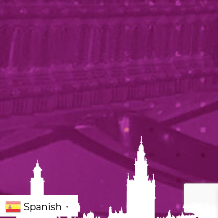
Spanish
▼