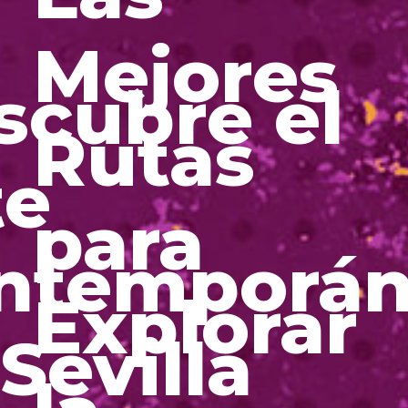
Mejores
scubre el
Rutas
te
para
ntemporá
Explorar
Sevilla