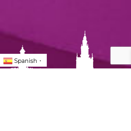
Spanish
▼
Una semana para vivir Sevilla a lo
grande
Esta semana del
20 al 26 de octubre de
2025
, Sevilla nos regala una programación
cultural que no tiene desperdicio. Desde
conciertos sinfónicos de Beethoven hasta
espectáculos de comedia, pasando por