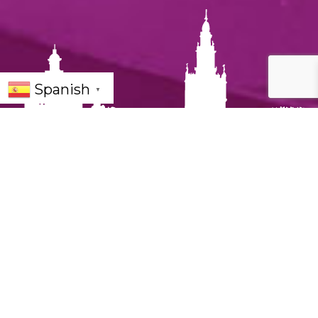
Spanish
▼
La agenda de Sevilla para esta semana llega
cargada de festivales, conciertos y planes al aire
libre. Desde eventos gastronómicos junto al río
hasta grandes conciertos o mercados al aire libre,
la ciudad ofrece propuestas para todos los gustos.
Si estás buscando
qué hacer en Sevilla del 11 al 17
de mayo de 2026
, aquí tienes algunos de los
planes más interesantes de la semana.
Gastrogarden Fest 2026 en