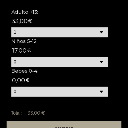
Adulto +13:
lun
mar
mié
jue
vie
sáb
dom
33,00
€
27
28
29
30
31
1
2
3
4
5
6
7
8
9
Niños 5-12:
10
11
12
13
14
15
16
17,00
€
17
18
19
20
21
22
23
24
25
26
27
28
29
30
Bebes 0-4:
31
1
2
3
4
5
6
0,00
€
hoy
borrar
cerrar
33,00 €
Total: