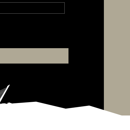
sáb
dom
1
2
8
9
15
16
22
23
29
30
5
6
cerrar