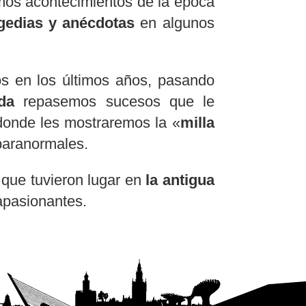
mos acontecimientos de la época
agedias y anécdotas
en algunos
os en los últimos años, pasando
da
repasemos sucesos que le
 donde les mostraremos la «
milla
 paranormales.
 que tuvieron lugar en
la antigua
 apasionantes.