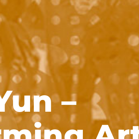
Yun –
rming Ar