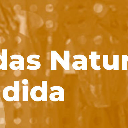
das Natu
dida