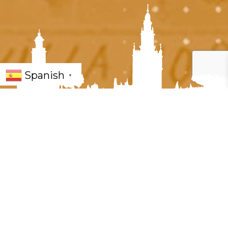
Spanish
▼
« Todos los Eventos
Adquiere tus entradas para el concierto de
El
que se celebrará en el
Arrebato
Centro Hípico