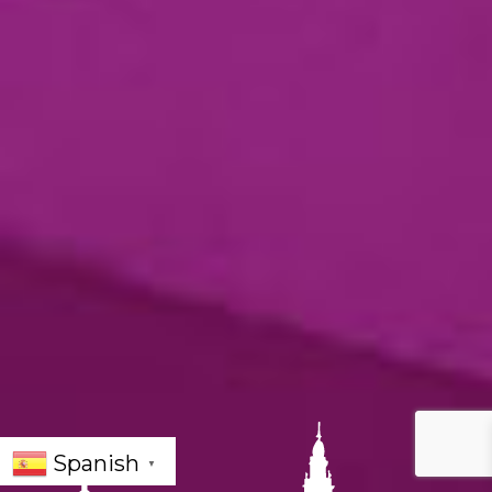
Spanish
▼